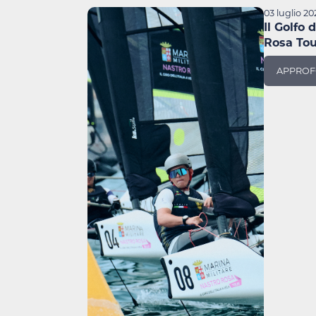
03 luglio 20
Il Golfo 
Rosa Tou
APPROF