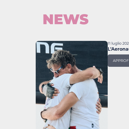
NEWS
11 luglio 20
L’Aerona
APPROF