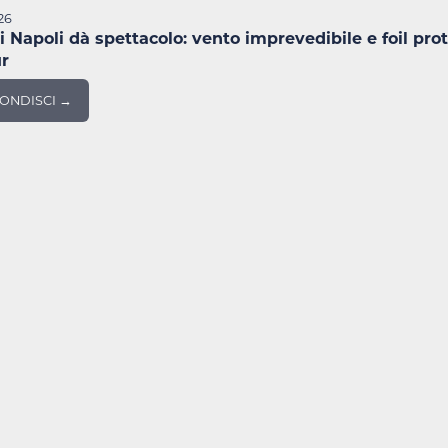
26
di Napoli dà spettacolo: vento imprevedibile e foil pro
r
ONDISCI →