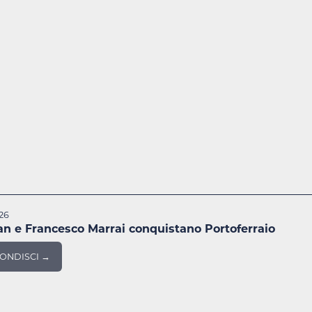
026
an e Francesco Marrai conquistano Portoferraio
ONDISCI →