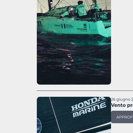
26 giugno 
Vento pr
APPROF