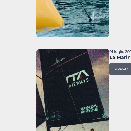
01 luglio 20
La Marin
APPROF